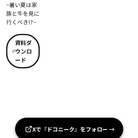
−暑い夏は家
族と牛を見に
行くべき!?−
資料ダ
ウンロ
ード
Xで『ドコニーク』をフォロー
→