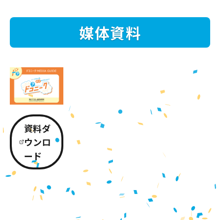
媒体資料
資料ダ
ウンロ
ード