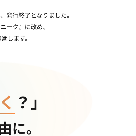
て、発行終了となりました。
コニーク』に改め、
運営します。
く
？」
由に。