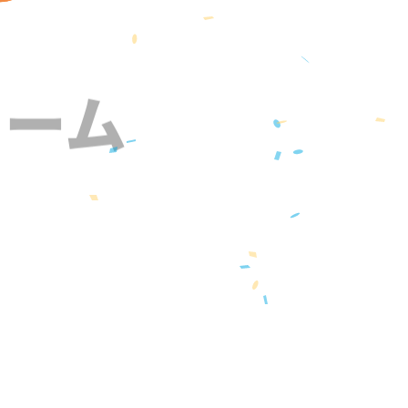
ォーム
』