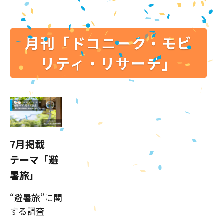
月刊「ドコニーク・モビ
リティ・リサーチ」
7月掲載
テーマ「避
暑旅」
“避暑旅”に関
する調査