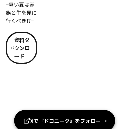
−暑い夏は家
族と牛を見に
行くべき!?−
資料ダ
ウンロ
ード
Xで『ドコニーク』をフォロー
→