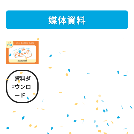
媒体資料
資料ダ
ウンロ
ード