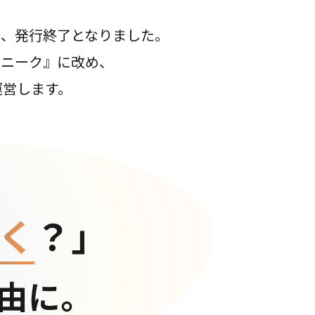
て、発行終了となりました。
コニーク』に改め、
運営します。
く
？」
由に。