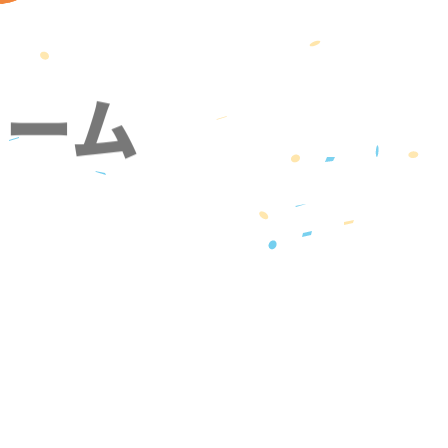
ォーム
』