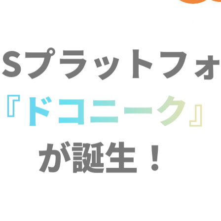
NSプラットフ
『ドコニーク
が誕生！