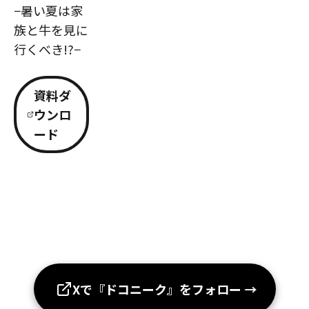
−暑い夏は家
族と牛を見に
行くべき!?−
資料ダ
ウンロ
ード
Xで『ドコニーク』をフォロー
→