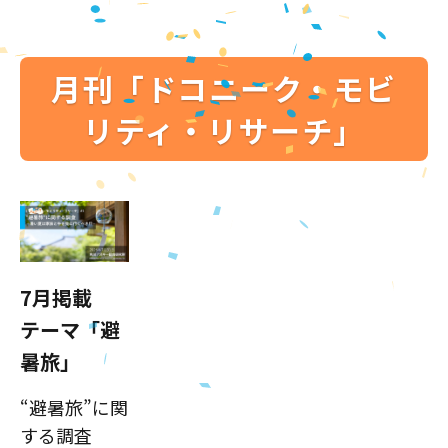
月刊「ドコニーク・モビ
リティ・リサーチ」
7月掲載
テーマ「避
暑旅」
“避暑旅”に関
する調査