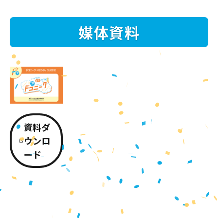
媒体資料
資料ダ
ウンロ
ード