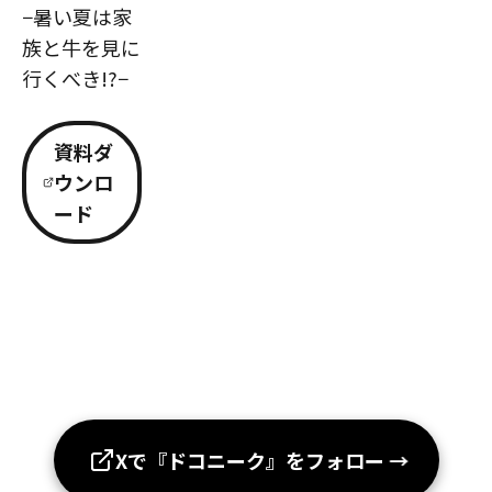
−暑い夏は家
族と牛を見に
行くべき!?−
資料ダ
ウンロ
ード
Xで『ドコニーク』をフォロー
→