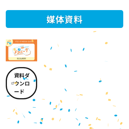
媒体資料
資料ダ
ウンロ
ード