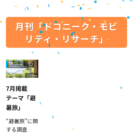
月刊「ドコニーク・モビ
リティ・リサーチ」
7月掲載
テーマ「避
暑旅」
“避暑旅”に関
する調査