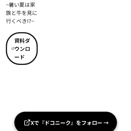
−暑い夏は家
族と牛を見に
行くべき!?−
資料ダ
ウンロ
ード
Xで『ドコニーク』をフォロー
→