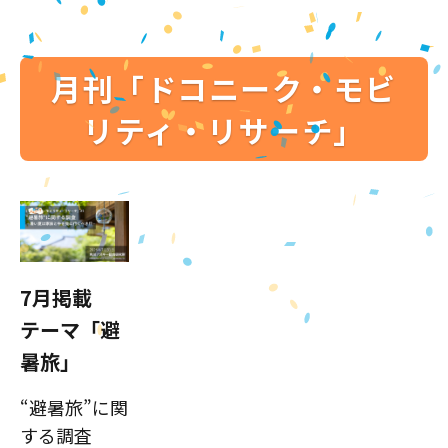
月刊「ドコニーク・モビ
リティ・リサーチ」
7月掲載
テーマ「避
暑旅」
“避暑旅”に関
する調査