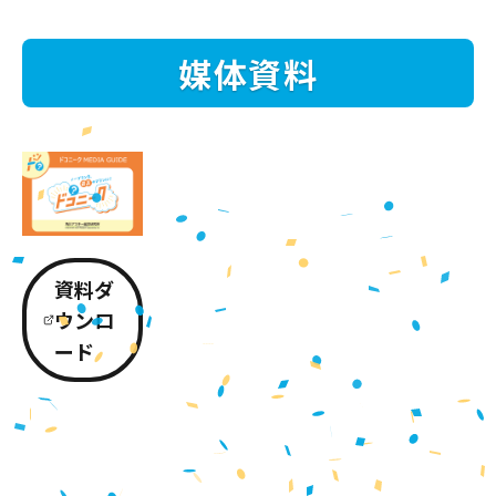
媒体資料
資料ダ
ウンロ
ード