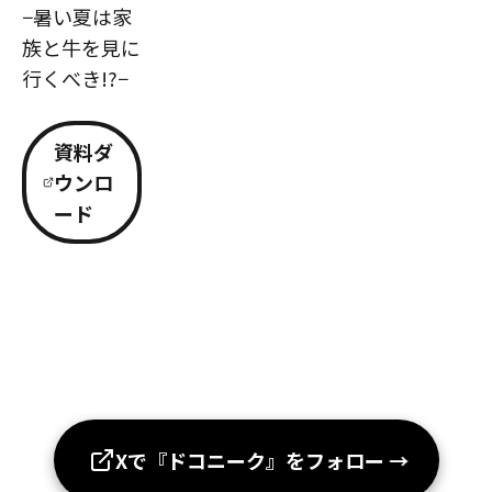
−暑い夏は家
族と牛を見に
行くべき!?−
資料ダ
ウンロ
ード
Xで『ドコニーク』をフォロー
→