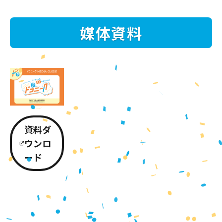
媒体資料
資料ダ
ウンロ
ード