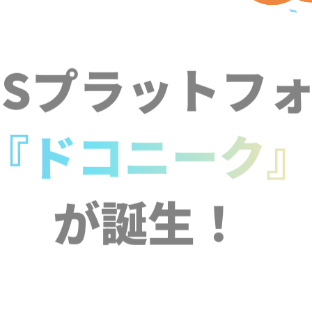
NSプラットフ
『ドコニーク
が誕生！