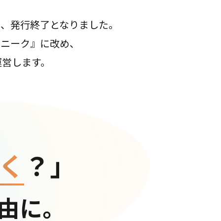
て、発行終了となりました。
コニーク』に改め、
運営します。
く
？」
由に。