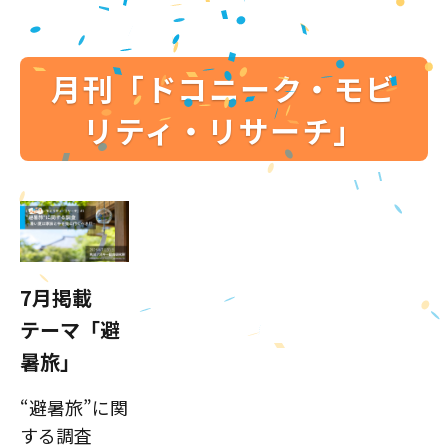
月刊「ドコニーク・モビ
リティ・リサーチ」
7月掲載
テーマ「避
暑旅」
“避暑旅”に関
する調査