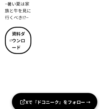
−暑い夏は家
族と牛を見に
行くべき!?−
資料ダ
ウンロ
ード
Xで『ドコニーク』をフォロー
→