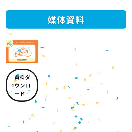
媒体資料
資料ダ
ウンロ
ード