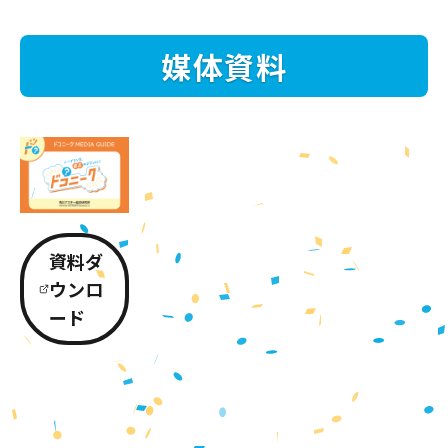
媒体資料
資料ダ
ウンロ
ード