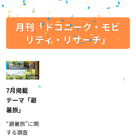
月刊「ドコニーク・モビ
リティ・リサーチ」
7月掲載
テーマ「避
暑旅」
“避暑旅”に関
する調査