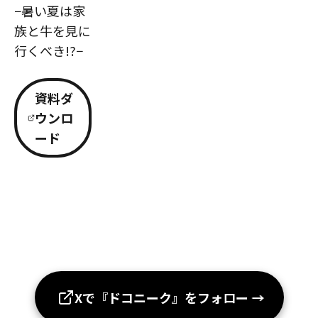
−暑い夏は家
族と牛を見に
行くべき!?−
資料ダ
ウンロ
ード
Xで『ドコニーク』をフォロー
→