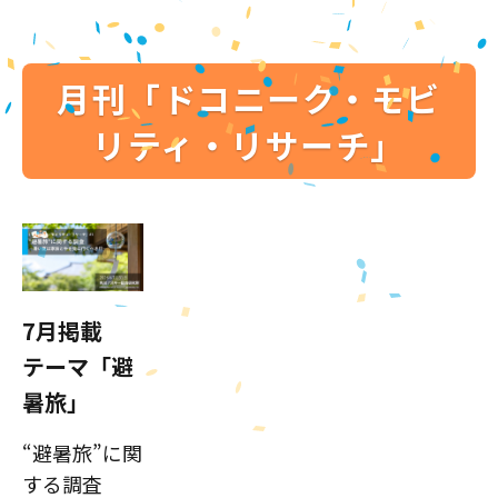
月刊「ドコニーク・モビ
リティ・リサーチ」
7月掲載
テーマ「避
暑旅」
“避暑旅”に関
する調査