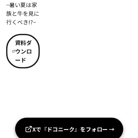
−暑い夏は家
族と牛を見に
行くべき!?−
資料ダ
ウンロ
ード
Xで『ドコニーク』をフォロー
→