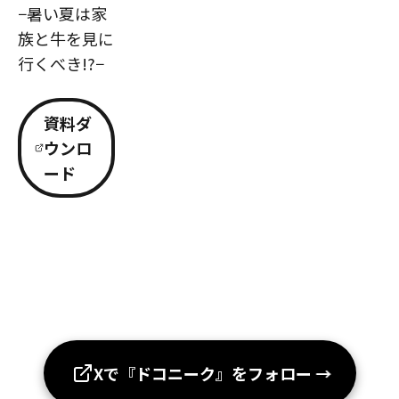
−暑い夏は家
族と牛を見に
行くべき!?−
資料ダ
ウンロ
ード
Xで『ドコニーク』をフォロー
→