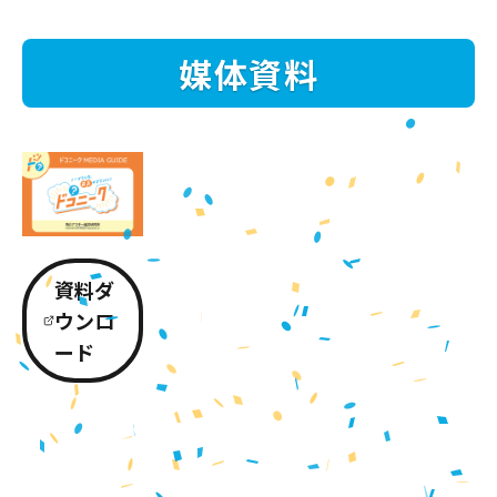
媒体資料
資料ダ
ウンロ
ード