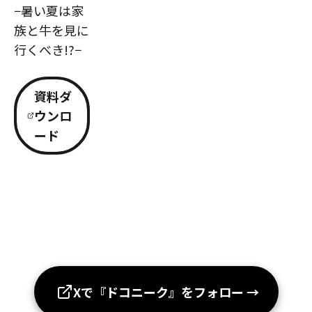
−暑い夏は家
族と牛を見に
行くべき!?−
資料ダ
ウンロ
ード
Xで『ドコニーク』をフォロー
→