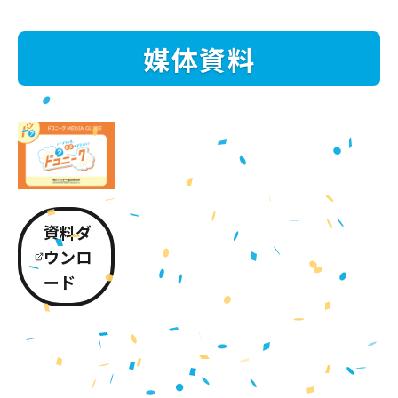
媒体資料
資料ダ
ウンロ
ード