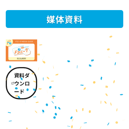
媒体資料
資料ダ
ウンロ
ード