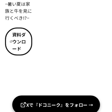
−暑い夏は家
族と牛を見に
行くべき!?−
資料ダ
ウンロ
ード
Xで『ドコニーク』をフォロー
→