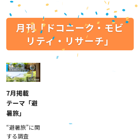
月刊「ドコニーク・モビ
リティ・リサーチ」
7月掲載
テーマ「避
暑旅」
“避暑旅”に関
する調査