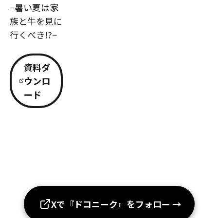
−暑い夏は家
族と牛を見に
行くべき!?−
資料ダ
ウンロ
ード
Xで『ドコニーク』をフォロー
→