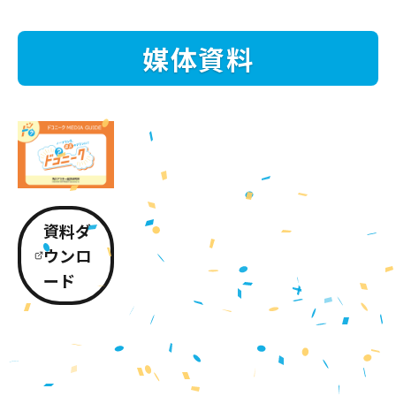
媒体資料
資料ダ
ウンロ
ード