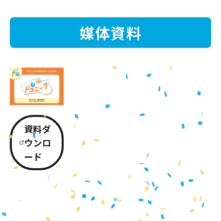
媒体資料
資料ダ
ウンロ
ード