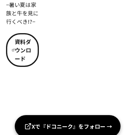
−暑い夏は家
族と牛を見に
行くべき!?−
資料ダ
ウンロ
ード
Xで『ドコニーク』をフォロー
→