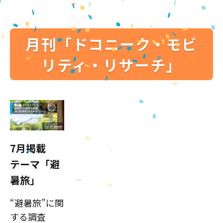
月刊「ドコニーク・モビ
リティ・リサーチ」
7月掲載
テーマ「避
暑旅」
“避暑旅”に関
する調査