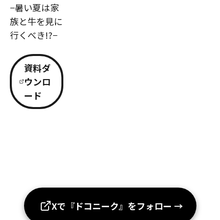
−暑い夏は家
族と牛を見に
行くべき!?−
資料ダ
ウンロ
ード
Xで『ドコニーク』をフォロー
→