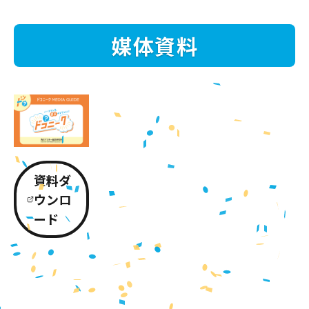
媒体資料
資料ダ
ウンロ
ード