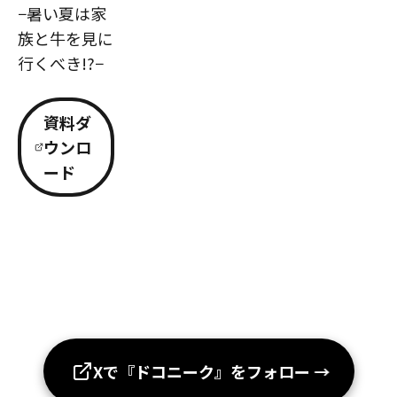
−暑い夏は家
族と牛を見に
行くべき!?−
資料ダ
ウンロ
ード
Xで『ドコニーク』をフォロー
→