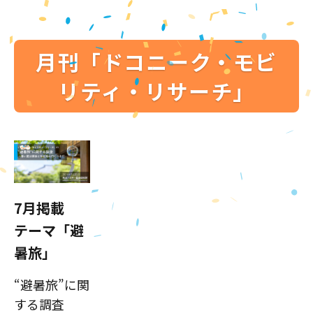
月刊「ドコニーク・モビ
リティ・リサーチ」
7月掲載
テーマ「避
暑旅」
“避暑旅”に関
する調査