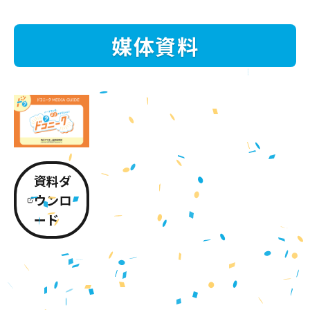
媒体資料
資料ダ
ウンロ
ード