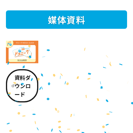
媒体資料
資料ダ
ウンロ
ード