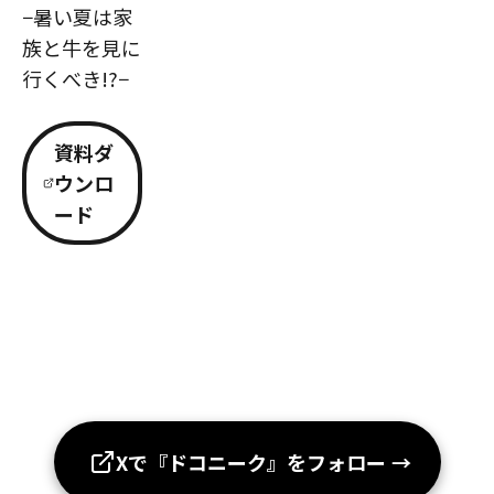
−暑い夏は家
族と牛を見に
行くべき!?−
資料ダ
ウンロ
ード
Xで『ドコニーク』をフォロー
→