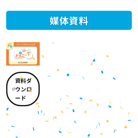
媒体資料
資料ダ
ウンロ
ード