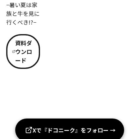
−暑い夏は家
族と牛を見に
行くべき!?−
資料ダ
ウンロ
ード
Xで『ドコニーク』をフォロー
→