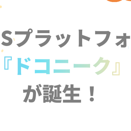
NSプラットフ
『ドコニーク
が誕生！