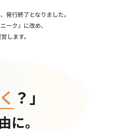
て、発行終了となりました。
コニーク』に改め、
運営します。
く
？」
由に。