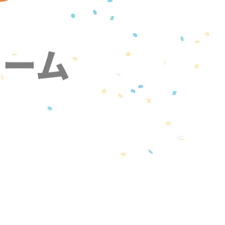
ォーム
』