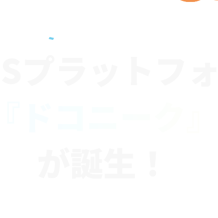
NSプラットフ
『ドコニーク
が誕生！