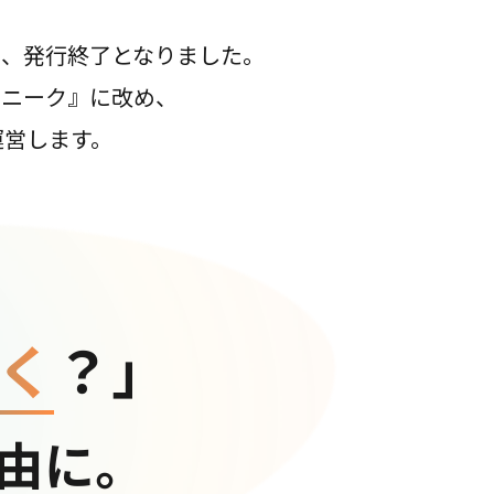
て、発行終了となりました。
コニーク』に改め、
運営します。
く
？」
由に。