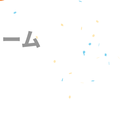
ォーム
』