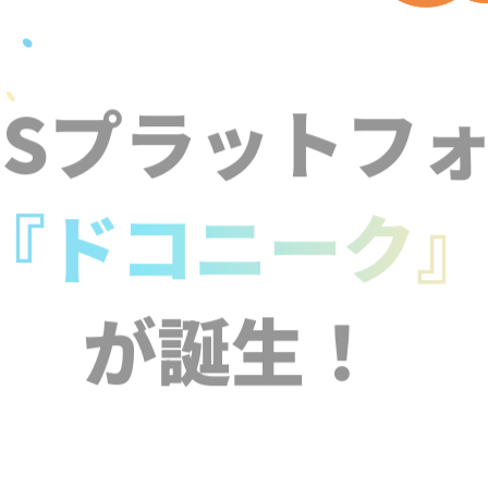
NSプラットフ
『ドコニーク
が誕生！