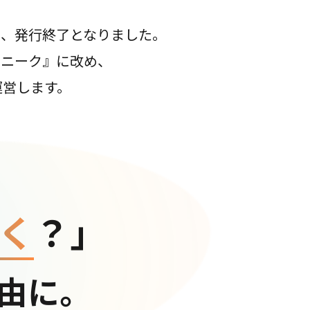
て、発行終了となりました。
コニーク』に改め、
運営します。
く
？」
由に。