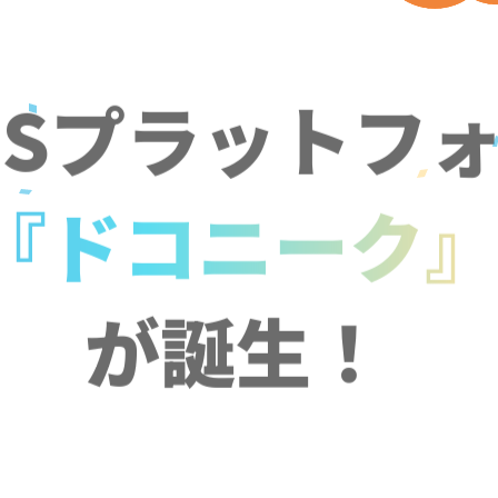
NSプラットフ
『ドコニーク
が誕生！