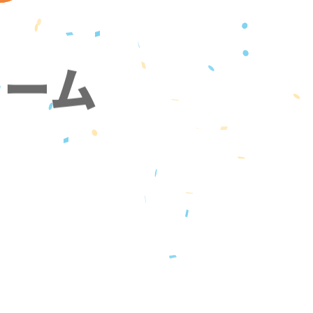
ォーム
』