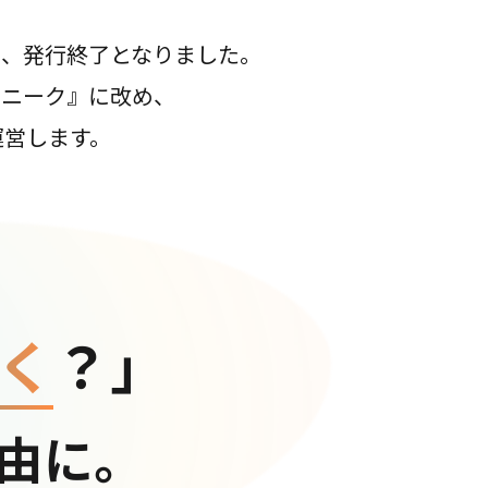
て、発行終了となりました。
コニーク』に改め、
運営します。
く
？」
由に。