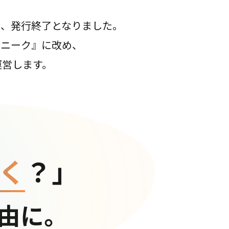
て、発行終了となりました。
コニーク』に改め、
運営します。
く
？」
由に。