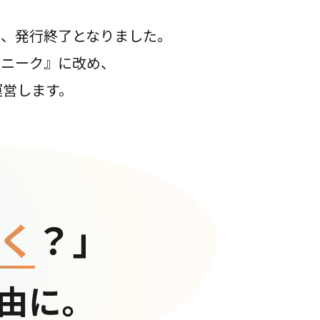
て、発行終了となりました。
コニーク』に改め、
運営します。
く
？」
由に。