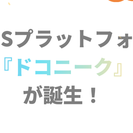
NSプラットフ
『ドコニーク
が誕生！