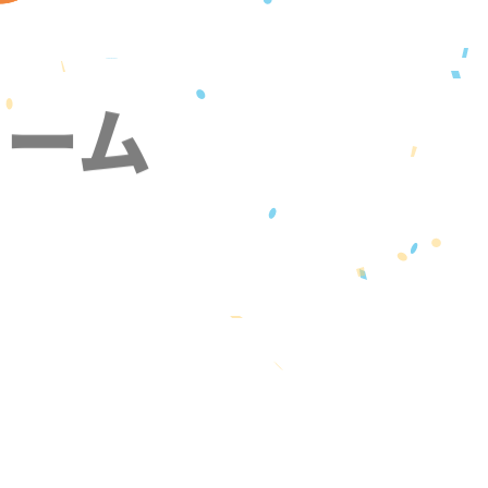
ォーム
』