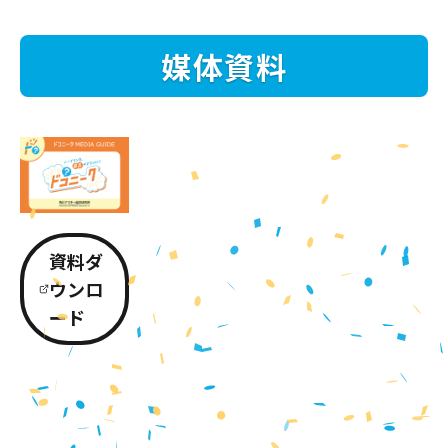
媒体資料
資料ダ
ウンロ
ード