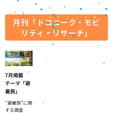
月刊「ドコニーク・モビ
リティ・リサーチ」
7月掲載
テーマ「避
暑旅」
“避暑旅”に関
する調査