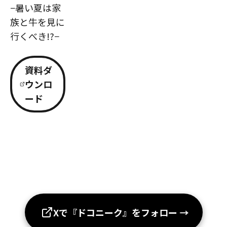
−暑い夏は家
族と牛を見に
行くべき!?−
資料ダ
ウンロ
ード
Xで『ドコニーク』をフォロー
→