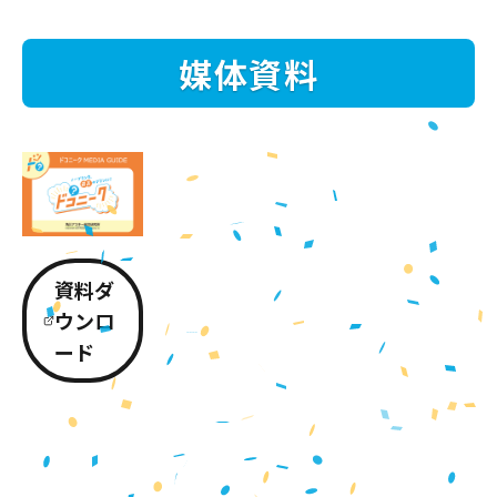
媒体資料
資料ダ
ウンロ
ード