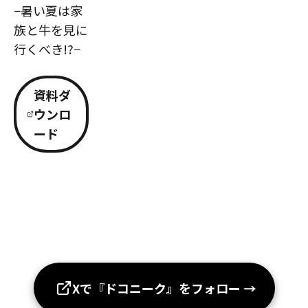
−暑い夏は家
族と牛を見に
行くべき!?−
資料ダ
ウンロ
ード
Xで『ドコニーク』をフォロー
→