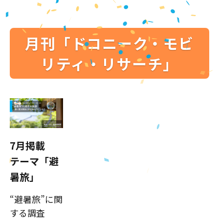
月刊「ドコニーク・モビ
リティ・リサーチ」
7月掲載
テーマ「避
暑旅」
“避暑旅”に関
する調査