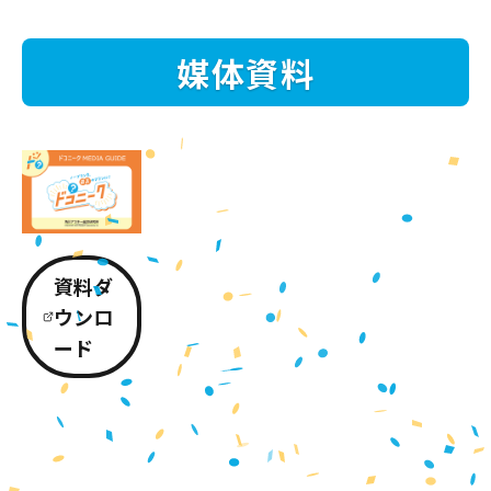
媒体資料
資料ダ
ウンロ
ード