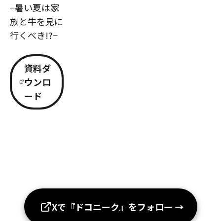
−暑い夏は家
族と牛を見に
行くべき!?−
資料ダ
ウンロ
ード
Xで『ドコニーク』をフォロー
→