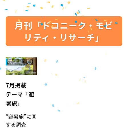
月刊「ドコニーク・モビ
リティ・リサーチ」
7月掲載
テーマ「避
暑旅」
“避暑旅”に関
する調査