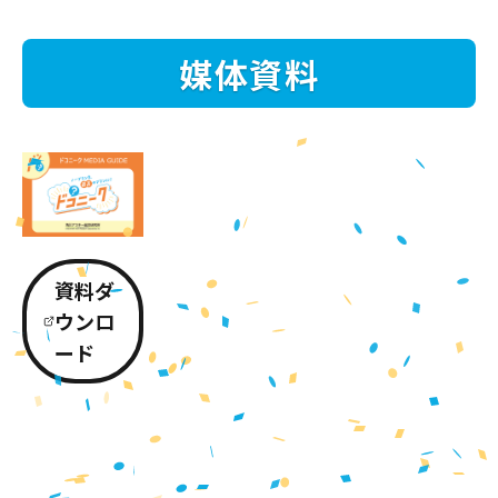
媒体資料
資料ダ
ウンロ
ード