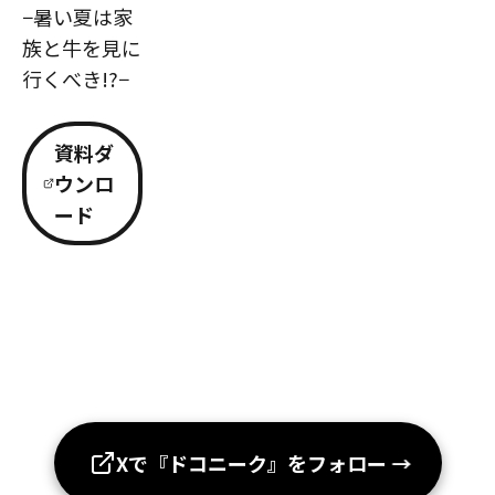
−暑い夏は家
族と牛を見に
行くべき!?−
資料ダ
ウンロ
ード
Xで『ドコニーク』をフォロー
→