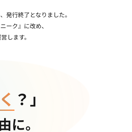
て、発行終了となりました。
コニーク』に改め、
運営します。
く
？」
由に。