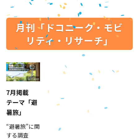
月刊「ドコニーク・モビ
リティ・リサーチ」
7月掲載
テーマ「避
暑旅」
“避暑旅”に関
する調査