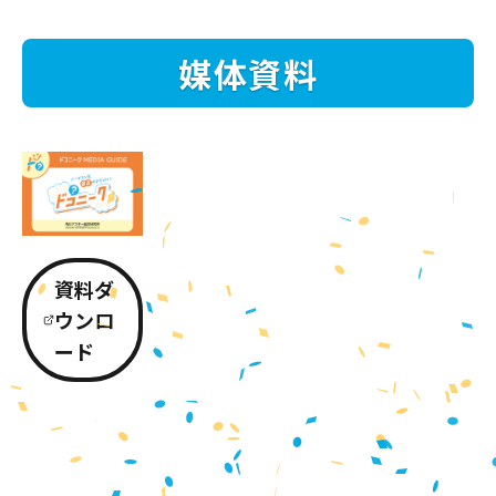
媒体資料
資料ダ
ウンロ
ード