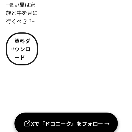
−暑い夏は家
族と牛を見に
行くべき!?−
資料ダ
ウンロ
ード
Xで『ドコニーク』をフォロー
→