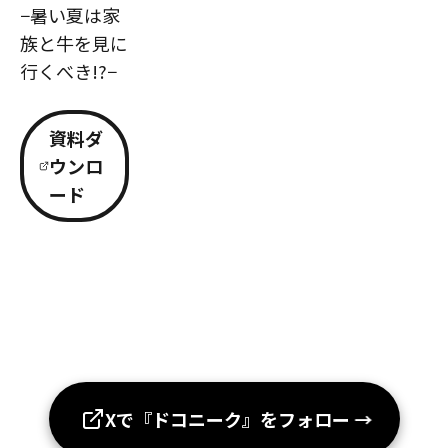
−暑い夏は家
族と牛を見に
行くべき!?−
資料ダ
ウンロ
ード
Xで『ドコニーク』をフォロー
→