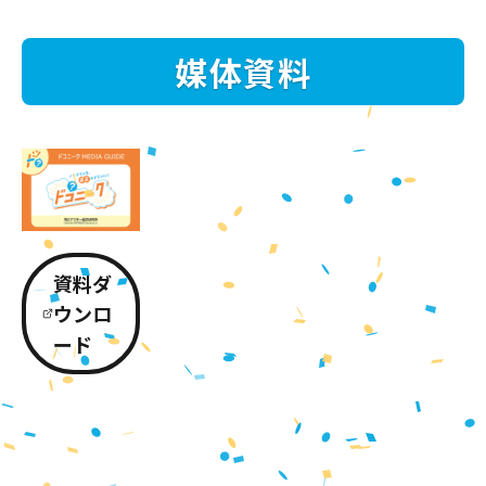
媒体資料
資料ダ
ウンロ
ード