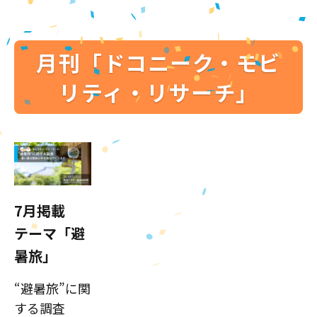
月刊「ドコニーク・モビ
リティ・リサーチ」
7月掲載
テーマ「避
暑旅」
“避暑旅”に関
する調査