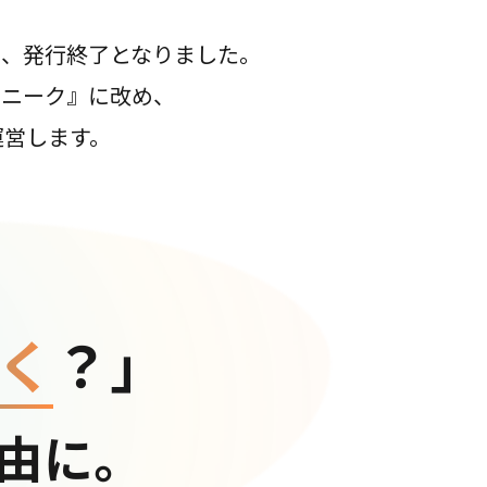
て、発行終了となりました。
コニーク』に改め、
運営します。
く
？」
由に。