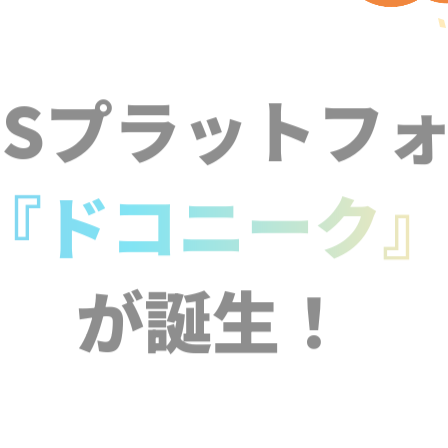
NSプラットフ
『ドコニーク
が誕生！