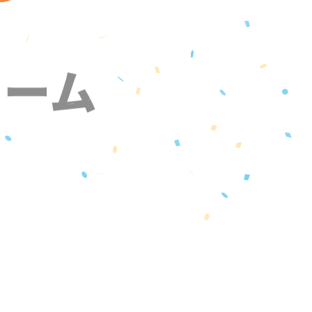
ォーム
』