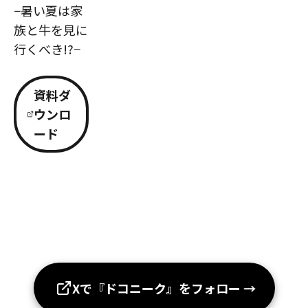
−暑い夏は家
族と牛を見に
行くべき!?−
資料ダ
ウンロ
ード
Xで『ドコニーク』をフォロー
→