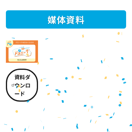
媒体資料
資料ダ
ウンロ
ード