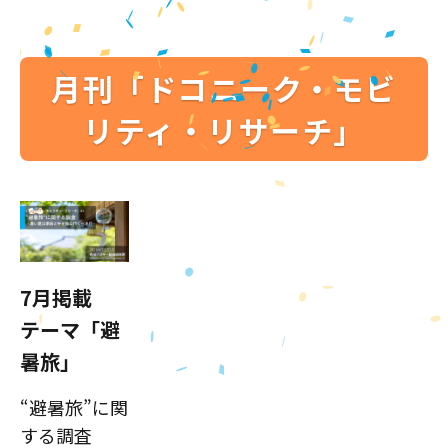
月刊「ドコニーク・モビ
リティ・リサーチ」
7月掲載
テーマ「避
暑旅」
“避暑旅”に関
する調査