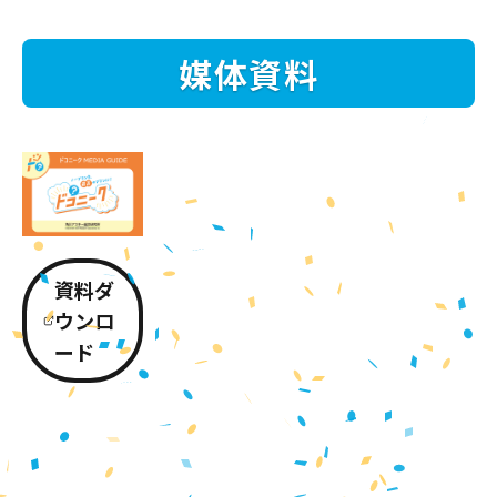
媒体資料
資料ダ
ウンロ
ード