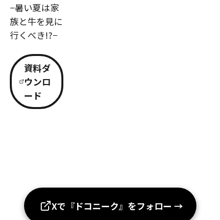
−暑い夏は家
族と牛を見に
行くべき!?−
資料ダ
ウンロ
ード
Xで『ドコニーク』をフォロー
→