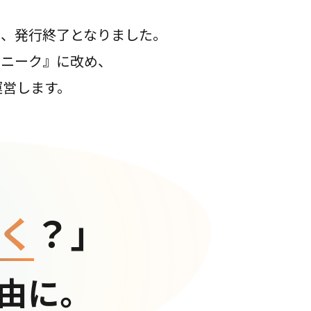
て、発行終了となりました。
コニーク』に改め、
運営します。
く
？」
由に。