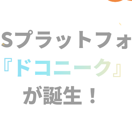
NSプラットフ
『ドコニーク
が誕生！