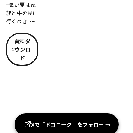
−暑い夏は家
族と牛を見に
行くべき!?−
資料ダ
ウンロ
ード
Xで『ドコニーク』をフォロー
→