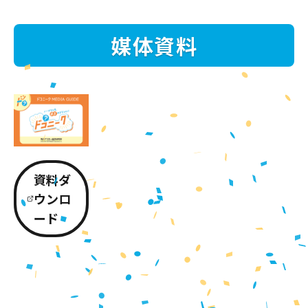
媒体資料
資料ダ
ウンロ
ード