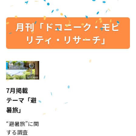
月刊「ドコニーク・モビ
リティ・リサーチ」
7月掲載
テーマ「避
暑旅」
“避暑旅”に関
する調査