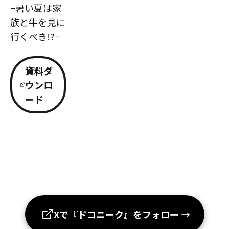
−暑い夏は家
族と牛を見に
行くべき!?−
資料ダ
ウンロ
ード
Xで『ドコニーク』をフォロー
→