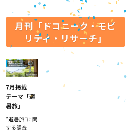
月刊「ドコニーク・モビ
リティ・リサーチ」
7月掲載
テーマ「避
暑旅」
“避暑旅”に関
する調査