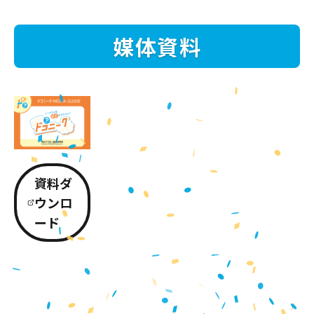
媒体資料
資料ダ
ウンロ
ード