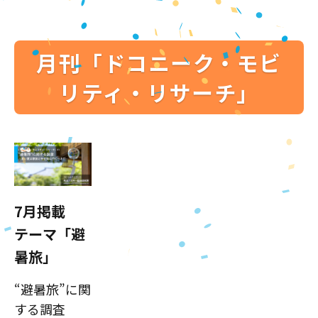
月刊「ドコニーク・モビ
リティ・リサーチ」
7月掲載
テーマ「避
暑旅」
“避暑旅”に関
する調査