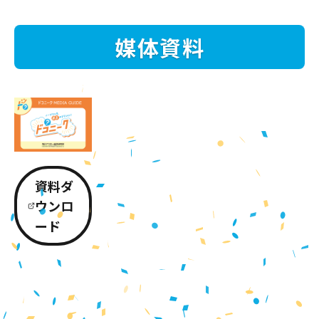
媒体資料
資料ダ
ウンロ
ード