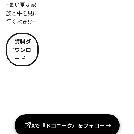
−暑い夏は家
族と牛を見に
行くべき!?−
資料ダ
ウンロ
ード
Xで『ドコニーク』をフォロー
→