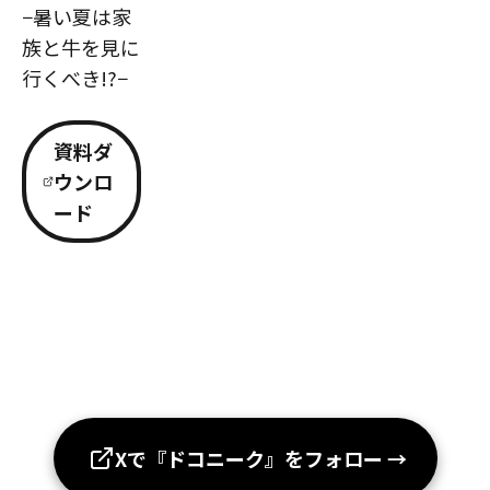
−暑い夏は家
族と牛を見に
行くべき!?−
資料ダ
ウンロ
ード
Xで『ドコニーク』をフォロー
→