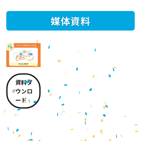
媒体資料
資料ダ
ウンロ
ード