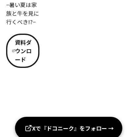
−暑い夏は家
族と牛を見に
行くべき!?−
資料ダ
ウンロ
ード
Xで『ドコニーク』をフォロー
→