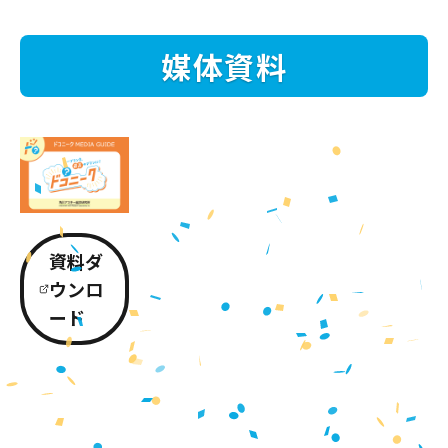
媒体資料
資料ダ
ウンロ
ード