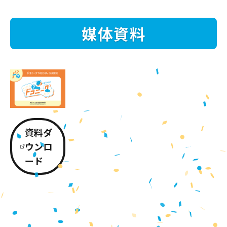
媒体資料
資料ダ
ウンロ
ード