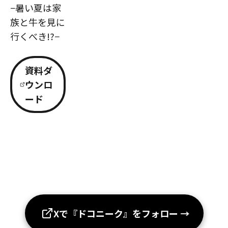
−暑い夏は家
族と牛を見に
行くべき!?−
資料ダ
ウンロ
ード
Xで『ドコニーク』をフォロー
→