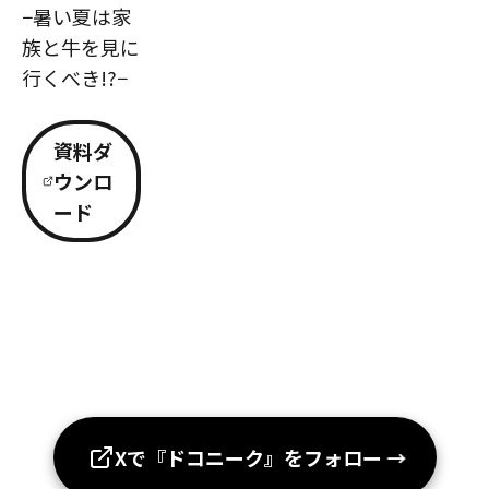
−暑い夏は家
族と牛を見に
行くべき!?−
資料ダ
ウンロ
ード
Xで『ドコニーク』をフォロー
→