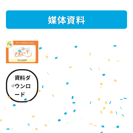
媒体資料
資料ダ
ウンロ
ード