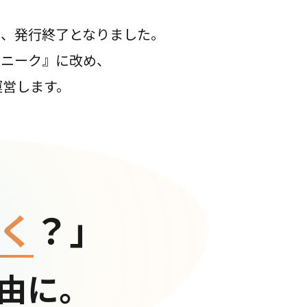
て、発行終了となりました。
コニーク』に改め、
運営します。
く
？」
由に。