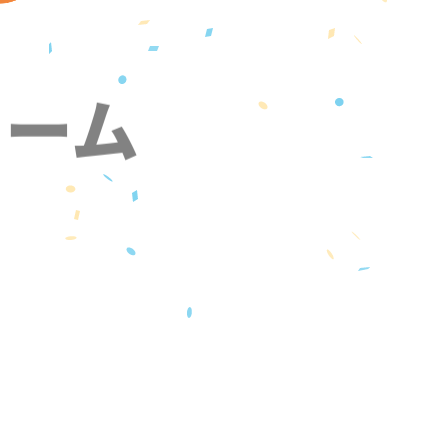
ォーム
』