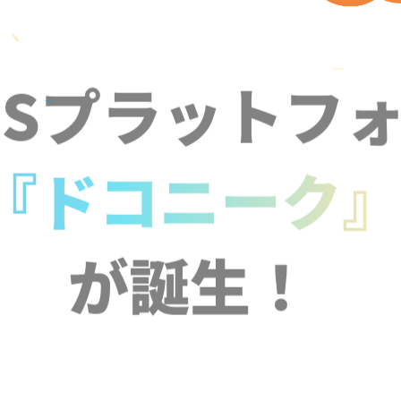
NSプラットフ
『ドコニーク
が誕生！