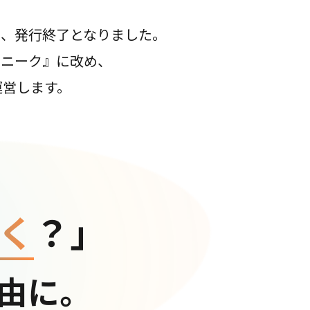
て、発行終了となりました。
コニーク』に改め、
運営します。
く
？」
由に。