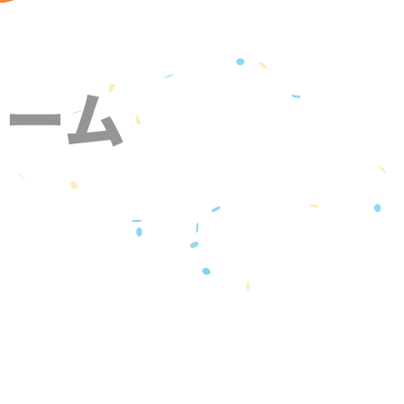
ォーム
』