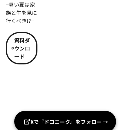
−暑い夏は家
族と牛を見に
行くべき!?−
資料ダ
ウンロ
ード
Xで『ドコニーク』をフォロー
→