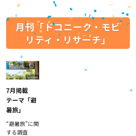
月刊「ドコニーク・モビ
リティ・リサーチ」
7月掲載
テーマ「避
暑旅」
“避暑旅”に関
する調査