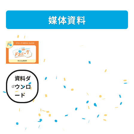
媒体資料
資料ダ
ウンロ
ード