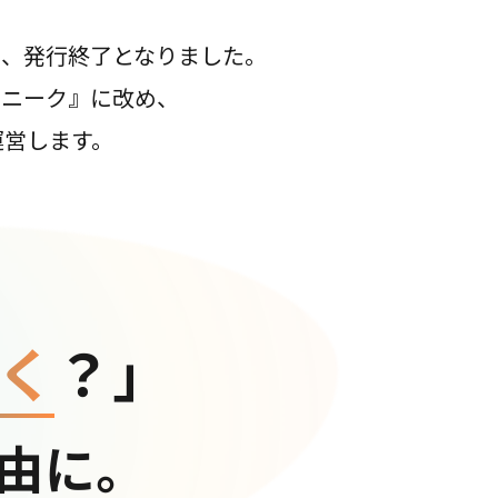
て、発行終了となりました。
コニーク』に改め、
運営します。
く
？」
由に。