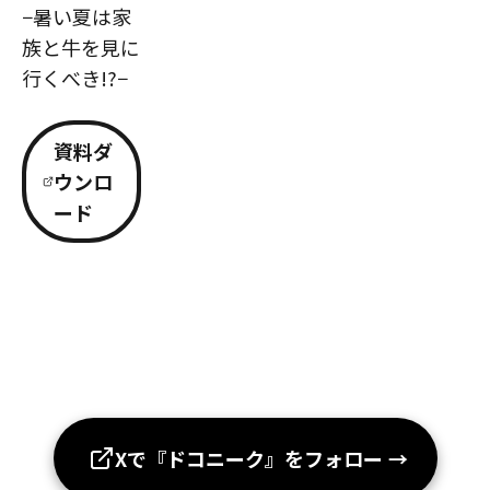
−暑い夏は家
族と牛を見に
行くべき!?−
資料ダ
ウンロ
ード
Xで『ドコニーク』をフォロー
→