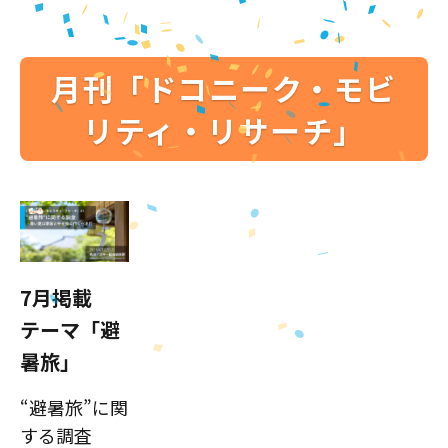
月刊「ドコニーク・モビ
リティ・リサーチ」
7月掲載
テーマ「避
暑旅」
“避暑旅”に関
する調査