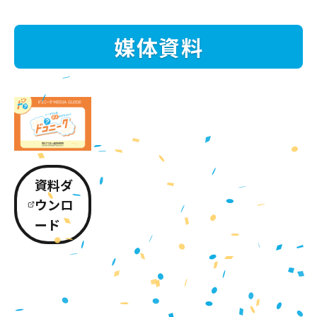
媒体資料
資料ダ
ウンロ
ード